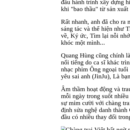
đầu hành trình xây dựng h
khi "bao thầu" từ sản xuất
Rất nhanh, anh đã cho ra 
sáng tác và thể hiện như T
về, Ký ức, Tìm lại nỗi nh
khóc một mình...
Quang Hùng cũng chính là
nổi tiếng do ca sĩ khác trì
nhạc phim Ông ngoại tuổi 
yêu sai anh (JinJu), Là b
Âm thầm hoạt động và trau
mỗi ngày trong suốt nhiề
sự mỉm cười với chàng tr
định sửa nghệ danh thành
đầu có nhiều thay đổi tro