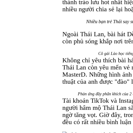
thành trào lưu hot nhất hiệ
nhiều người chia sẻ lại ho
Nhiều bạn trẻ Thái say 
Ngoài Thái Lan, bài hát 
còn phủ sóng khắp nơi tr
Cô gái Lào học tiếng
Không chỉ yêu thích bài hát
Thái Lan còn yêu mến vẻ 
MasterD. Những hình ảnh t
thuật của anh được "đào" l
Phản ứng đầy phấn khích của 2 
Tài khoản TikTok và Inst
người hâm mộ Thái Lan săn
ngờ tăng vọt. Giờ đây, tr
đều có rất nhiều bình luận