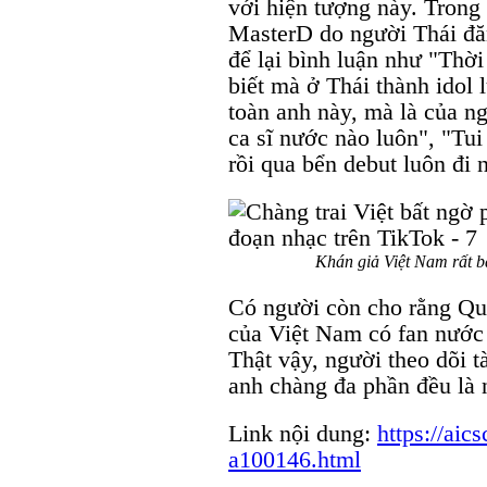
với hiện tượng này. Tron
MasterD do người Thái đăn
để lại bình luận như "Thời
biết mà ở Thái thành idol 
toàn anh này, mà là của n
ca sĩ nước nào luôn", "Tu
rồi qua bển debut luôn đi n
Khán giả Việt Nam rất bấ
Có người còn cho rằng Qu
của Việt Nam có fan nước
Thật vậy, người theo dõi 
anh chàng đa phần đều là 
Link nội dung:
https://aic
a100146.html