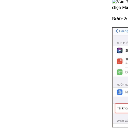
chọn Ma
Bước 2: