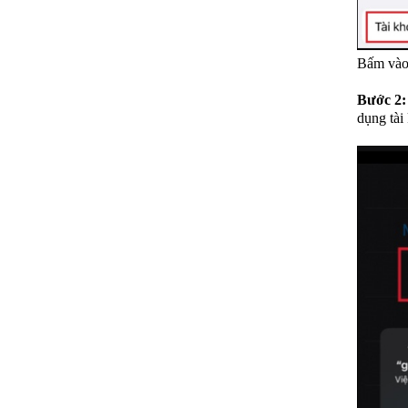
Bấm vào
Bước 2:
dụng tài