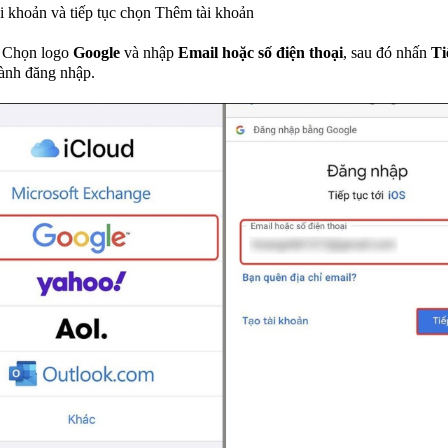
 khoản và tiếp tục chọn Thêm tài khoản
:
Chọn logo
Google
và nhập
Email hoặc số điện thoại
, sau đó nhấn
Ti
hành đăng nhập.