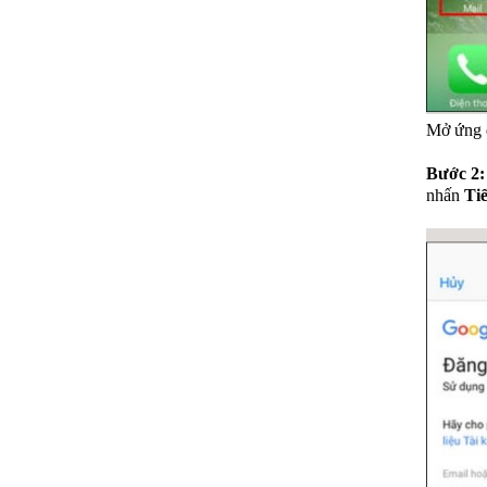
Mở ứng d
Bước 2:
nhấn
Ti