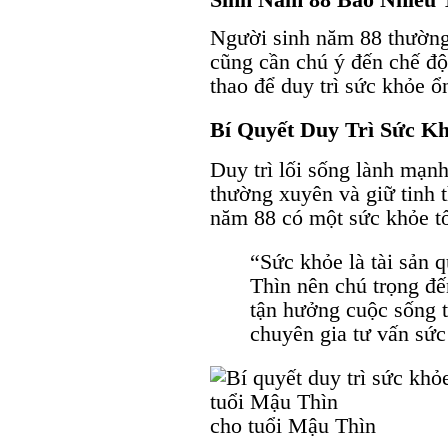
Người sinh năm 88 thường 
cũng cần chú ý đến chế độ
thao để duy trì sức khỏe ổ
Bí Quyết Duy Trì Sức K
Duy trì lối sống lành mạnh
thường xuyên và giữ tinh t
năm 88 có một sức khỏe tố
“Sức khỏe là tài sản 
Thìn nên chú trọng đ
tận hưởng cuộc sống t
chuyên gia tư vấn sứ
cho tuổi Mậu Thìn