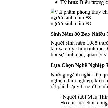
Tỳ hưu
: Biểu tượng củ
người sinh năm 88
Sinh Năm 88 Bao Nhiêu 
Người sinh năm 1988 thườ
tạo và có ý chí mạnh mẽ. 
hỏi sự lãnh đạo, quản lý v
Lựa Chọn Nghề Nghiệp 
Những ngành nghề liên qu
nghiệp, lâm nghiệp, kiến t
rất phù hợp với người sin
“Người tuổi Mậu Thìn 
Họ cần lựa chọn công