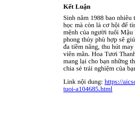
Kết Luận
Sinh năm 1988 bao nhiêu t
học mà còn là cơ hội để t
mệnh của người tuổi Mậu 
phong thủy phù hợp sẽ giú
đa tiềm năng, thu hút may
viên mãn. Hoa Tươi Thanh
mang lại cho bạn những th
chia sẻ trải nghiệm của bạ
Link nội dung:
https://aic
tuoi-a104685.html