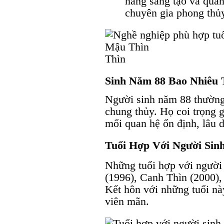
năng sáng tạo và quả
chuyên gia phong thủ
Thìn
Sinh Năm 88 Bao Nhiêu 
Người sinh năm 88 thường 
chung thủy. Họ coi trọng
mối quan hệ ổn định, lâu d
Tuổi Hợp Với Người Sin
Những tuổi hợp với người
(1996), Canh Thìn (2000),
Kết hôn với những tuổi nà
viên mãn.