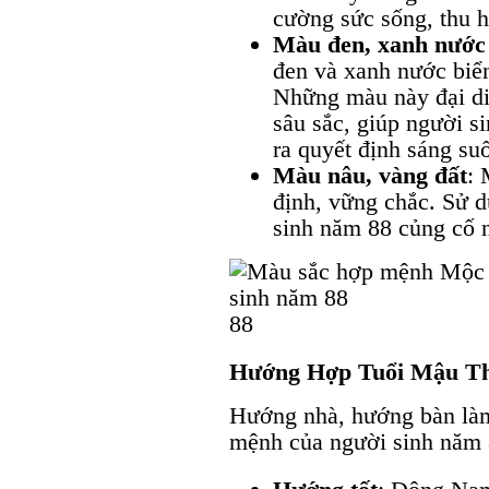
cường sức sống, thu 
Màu đen, xanh nước
đen và xanh nước biể
Những màu này đại diệ
sâu sắc, giúp người 
ra quyết định sáng suố
Màu nâu, vàng đất
: 
định, vững chắc. Sử 
sinh năm 88 củng cố n
88
Hướng Hợp Tuổi Mậu Th
Hướng nhà, hướng bàn làm
mệnh của người sinh năm 