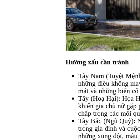
Hướng xấu cần tránh
Tây Nam (Tuyệt Mện
những điều không may 
mát và những biến cố 
Tây (Hoạ Hại): Họa Hạ
khiến gia chủ nữ gặp p
chấp trong các mối qu
Tây Bắc (Ngũ Quỷ): Ng
trong gia đình và cuộ
những xung đột, mâu t