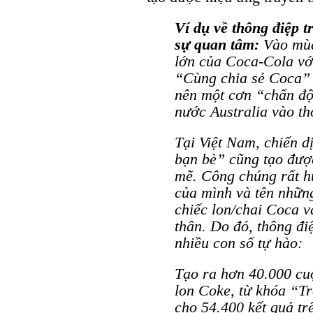
Ví dụ về thông điệp t
sự quan tâm:
Vào mùa
lớn của Coca-Cola vớ
“Cùng chia sẻ Coca” 
nên một cơn “chấn độ
nước Australia vào th
Tại Việt Nam,
chiến d
bạn bè”
cũng tạo đượ
mẽ. Công
chúng rất
hứ
của mình và tên nhữn
chiếc lon/chai Coca v
thân. Do đó, thông
đi
nhiều con số tự
hào:
Tạo ra hơn 40.000 cuộ
lon Coke, từ khóa “T
cho 54.400 kết quả tr