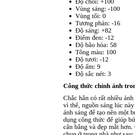
Độ chói: +100
Vùng sáng: -100
Vùng tối: 0
Tương phản: -16
Độ sáng: +82
Điểm đen: -12
Độ bão hòa: 58
Tông màu: 100
Độ tươi: -12
Độ ấm: 9
Độ sắc nét: 3
Công thức chỉnh ảnh tr
Chắc hẳn có rất nhiều ảnh
vì thế, nguồn sáng lúc này
ánh sáng để tạo nên một b
dụng công thức để giúp b
cân bằng và đẹp mắt hơn. 
chụp ở trong nhà như sau: