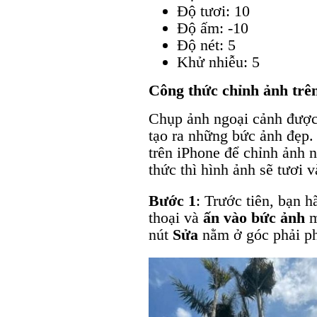
Độ tươi: 10
Độ ấm: -10
Độ nét: 5
Khử nhiễu: 5
Công thức chỉnh ảnh trên
Chụp ảnh ngoại cảnh được 
tạo ra những bức ảnh đẹp.
trên iPhone để chỉnh ảnh 
thức thì hình ảnh sẽ tươi 
Bước 1
: Trước tiên, bạn 
thoại và
ấn vào bức ảnh
m
nút
Sửa
nằm ở góc phải ph