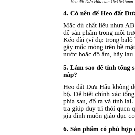
Heo đất Dưa Hấu cute 16x16x15mm - Đ
4. Có nên để Heo đất Dư
Mặc dù chất liệu nhựa ABS
để sản phẩm trong môi t
Kéo dài (ví dụ: trong balô
gây mốc mỏng trên bề mặt.
nước hoặc độ ẩm, hãy lau
5. Làm sao để tính tổng 
nắp?
Heo đất Dưa Hấu không đư
bộ. Để biết chính xác tổng
phía sau, đổ ra và tính lạ
tra giúp duy trì thói quen q
gia đình muốn giáo dục con
6. Sản phẩm có phù hợp đ