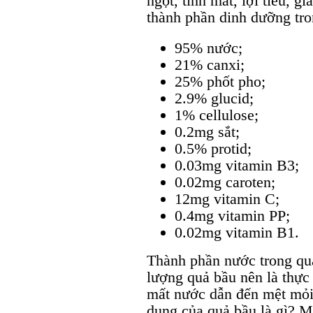
ngọt, tính mát, lợi tiểu, gi
thành phần dinh dưỡng tro
95% nước;
21% canxi;
25% phốt pho;
2.9% glucid;
1% cellulose;
0.2mg sắt;
0.5% protid;
0.03mg vitamin B3;
0.02mg caroten;
12mg vitamin C;
0.4mg vitamin PP;
0.02mg vitamin B1.
Thành phần nước trong qu
lượng quả bầu nên là thực
mất nước dẫn đến mệt mỏi,
dụng của quả bầu là gì? Mộ