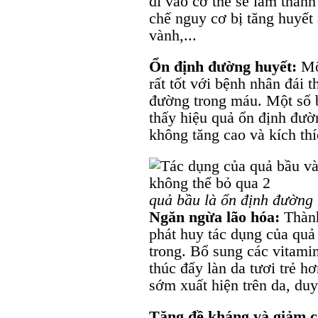
đi vào cơ thể sẽ làm thành
chế nguy cơ bị tăng huyết
vành,...
Ổn định đường huyết:
Một
rất tốt với bệnh nhân đái 
đường trong máu. Một số b
thấy hiệu quả ổn định đườ
không tăng cao và kích thí
quả bầu là ổn định đường 
Ngăn ngừa lão hóa:
Thàn
phát huy tác dụng của quả
trong. Bổ sung các vitami
thúc đẩy làn da tươi trẻ h
sớm xuất hiện trên da, duy
Tăng đề kháng và giảm 