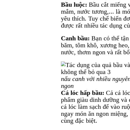
Bầu luộc:
Bầu cắt miếng v
mắm, nước tương,... là m
yêu thích. Tuy chế biến đ
được rất nhiều tác dụng c
Canh bầu:
Bạn có thể tận 
băm, tôm khô, xương heo,
nước, thơm ngon và rất b
nấu canh với nhiều nguyên
ngon
Cá lóc hấp bầu:
Cả cá ló
phẩm giàu dinh dưỡng và c
cá lóc làm sạch để vào ru
ngay món ăn ngon miệng, 
cùng đặc biệt.