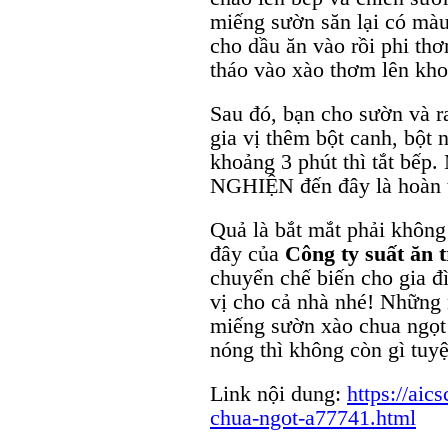
miếng sườn săn lại có màu 
cho dầu ăn vào rồi phi thơ
tháo vào xào thơm lên kho
Sau đó, bạn cho sườn và 
gia vị thêm bột canh, bột 
khoảng 3 phút thì tắt bế
NGHIỆN đến đây là hoàn 
Quả là bắt mắt phải không
đây của
Công ty suất ăn
chuyển chế biến cho gia đ
vị cho cả nhà nhé! Những 
miếng sườn xào chua ng
nóng thì không còn gì tuy
Link nội dung:
https://aic
chua-ngot-a77741.html