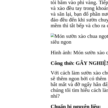
tỏi băm vào phi vàng. Tiế
và xào đều tay trong khoả
và săn lại, bạn đổ phần nư
đảo đều đến khi sườn chu
mềm thì tắt bếp và cho ra 
Hình ảnh: Món sườn xào c
Công thức GÂY NGHIỆN
Với cách làm sườn xào chu
sẽ thêm ngon bởi có thêm 
bắt mắt và đỡ ngấy hẳn đ
chúng tôi tìm hiểu cách l
nhỉ?
Chuẩn bị nguyên liệu: