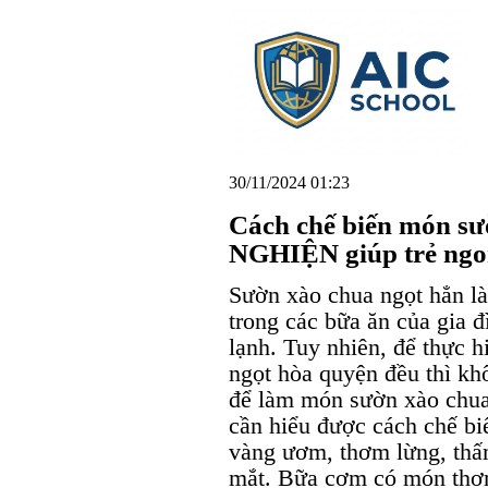
30/11/2024 01:23
Cách chế biến món s
NGHIỆN giúp trẻ ngo
Sườn xào chua ngọt hẳn l
trong các bữa ăn của gia đì
lạnh. Tuy nhiên, để thực 
ngọt hòa quyện đều thì khô
để làm món sườn xào chua
cần hiểu được cách chế bi
vàng ươm, thơm lừng, thấm
mắt. Bữa cơm có món thơ