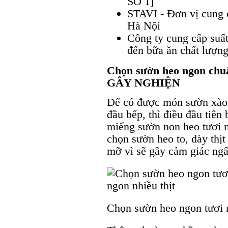
SỐ 1]
STAVI - Đơn vị cung c
Hà Nội
Công ty cung cấp suất
đến bữa ăn chất lượng
Chọn sườn heo ngon chuẩ
GÂY NGHIỆN
Để có được món sườn xào 
đầu bếp, thì điều đầu tiê
miếng sườn non heo tươi n
chọn sườn heo to, dày thị
mỡ vì sẽ gây cảm giác ngấ
Chọn sườn heo ngon tươi n