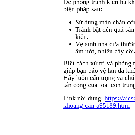
Để phòng tránh kiến ba kh
biện pháp sau:
Sử dụng màn chắn côn 
Tránh bật đèn quá sán
kiến.
Vệ sinh nhà cửa thườn
ẩm ướt, nhiều cây cối
Biết cách xử trí và phòng 
giúp bạn bảo vệ làn da kh
Hãy luôn cẩn trọng và chú
tấn công của loài côn trùn
Link nội dung:
https://aic
khoang-can-a95189.html