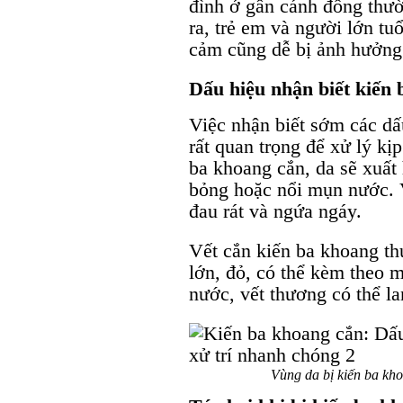
đình ở gần cánh đồng thườ
ra, trẻ em và người lớn tu
cảm cũng dễ bị ảnh hưởng 
Dấu hiệu nhận biết kiến
Việc nhận biết sớm các dấ
rất quan trọng để xử lý kị
ba khoang cắn, da sẽ xuất 
bỏng hoặc nổi mụn nước. V
đau rát và ngứa ngáy.
Vết cắn kiến ba khoang t
lớn, đỏ, có thể kèm theo 
nước, vết thương có thể l
Vùng da bị kiến ba kho