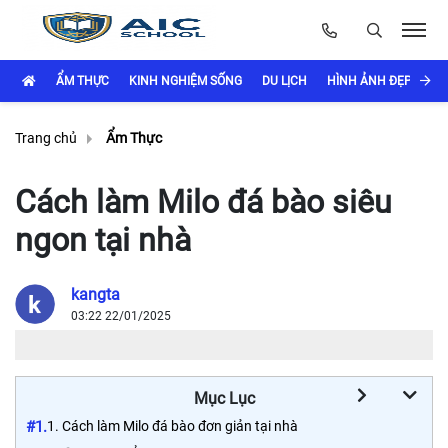
ẨM THỰC
KINH NGHIỆM SỐNG
DU LỊCH
HÌNH ẢNH ĐẸP
LÀ
Trang chủ
Ẩm Thực
Cách làm Milo đá bào siêu
ngon tại nhà
kangta
03:22 22/01/2025
Mục Lục
#1.
1. Cách làm Milo đá bào đơn giản tại nhà