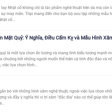
tay Nhật cổ không chỉ là tác phẩm nghệ thuật trên da mà còn l
a sự may mắn. Tripi mang đến cho bạn bộ sưu tập những mẫu h
hật cổ...
m Mặt Quỷ: Ý Nghĩa, Điều Cấm Kỵ và Mẫu Hình Xă
quỷ là một lựa chọn ấn tượng và mang tính biểu tượng mạnh m
 chuộng bởi những người muốn thể hiện cá tính độc đáo và nổ
, việc lựa chọn hình...
ắn bó với những hình xăm nghệ thuật, ngoài việc lựa chọn nh
ợng và đầy ý nghĩa thì vị trí xăm "đắc địa" nào có thể giúp tôn l
...