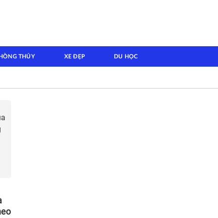
HÒNG THỦY
XE ĐẸP
DU HỌC
a
heo