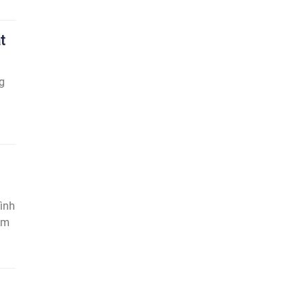
t
g
ình
ăm