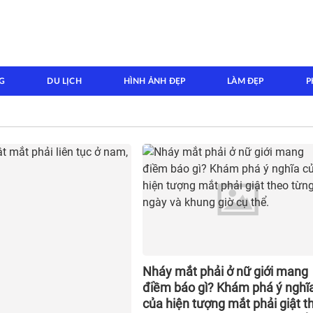
G
DU LỊCH
HÌNH ẢNH ĐẸP
LÀM ĐẸP
P
Nháy mắt phải ở nữ giới mang
điềm báo gì? Khám phá ý nghĩ
của hiện tượng mắt phải giật t