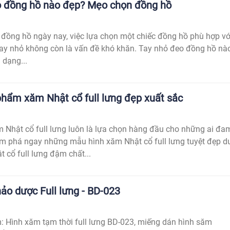
o đồng hồ nào đẹp? Mẹo chọn đồng hồ
g đồng hồ ngày nay, việc lựa chọn một chiếc đồng hồ phù hợp vớ
tay nhỏ không còn là vấn đề khó khăn. Tay nhỏ đeo đồng hồ nà
 dạng...
hẩm xăm Nhật cổ full lưng đẹp xuất sắc
 Nhật cổ full lưng luôn là lựa chọn hàng đầu cho những ai đa
m phá ngay những mẫu hình xăm Nhật cổ full lưng tuyệt đẹp d
t cổ full lưng đậm chất...
ảo dược Full lưng - BD-023
: Hình xăm tạm thời full lưng BD-023, miếng dán hình săm