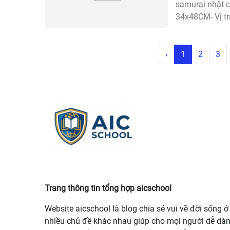
samurai nhật c
34x48CM- Vị tr
‹
1
2
3
thời tiết ngày mai
https://rr88.fan/
XoilacTV
Link X
Trang thông tin tổng hợp aicschool
Website aicschool là blog chia sẻ vui về đời sống ở
nhiều chủ đề khác nhau giúp cho mọi người dễ dà