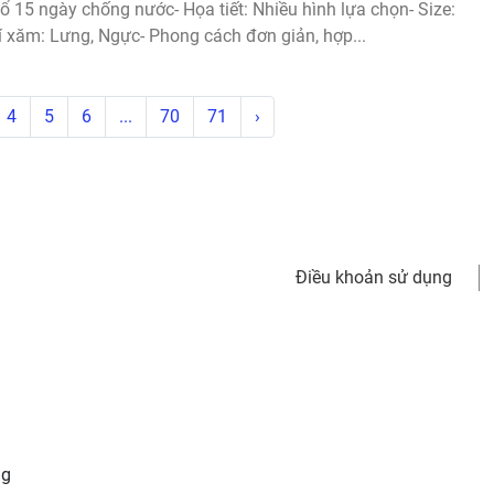
ổ 15 ngày chống nước- Họa tiết: Nhiều hình lựa chọn- Size:
í xăm: Lưng, Ngực- Phong cách đơn giản, hợp...
4
5
6
...
70
71
›
Điều khoản sử dụng
oilac
ng