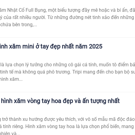
m Nhật Cổ Full Bụng, một biểu tượng đầy mê hoặc và bí ẩn, đ
 ý của rất nhiều người. Từ những đường nét tinh xảo đến những
chứa bên trong,...
ình xăm mini ở tay đẹp nhất năm 2025
là lựa chọn lý tưởng cho những cô gái cá tính, muốn tô điểm b
tinh tế mà không quá phô trương. Tripi mang đến cho bạn bộ s
ình xăm...
hình xăm vòng tay hoa đẹp và ấn tượng nhất
 trở thành xu hướng được yêu thích, với vô số mẫu mã độc đáo
cá tính riêng. Hình xăm vòng tay hoa là lựa chọn phổ biến, mang
hiên và...