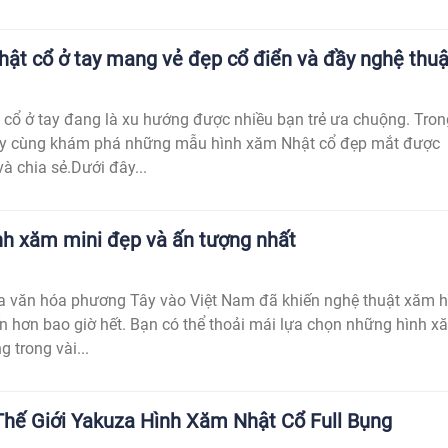
ật cổ ở tay mang vẻ đẹp cổ điển và đầy nghệ thuậ
cổ ở tay đang là xu hướng được nhiều bạn trẻ ưa chuộng. Tron
 hãy cùng khám phá những mẫu hình xăm Nhật cổ đẹp mắt được
và chia sẻ.Dưới đây...
h xăm mini đẹp và ấn tượng nhất
a văn hóa phương Tây vào Việt Nam đã khiến nghệ thuật xăm h
ến hơn bao giờ hết. Bạn có thể thoải mái lựa chọn những hình x
g trong vài...
hế Giới Yakuza Hình Xăm Nhật Cổ Full Bụng