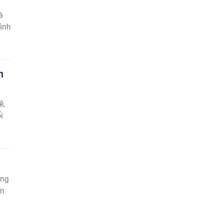
à
ình
m
ẽ,
i
ững
ên