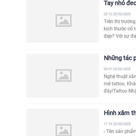
Tay nhỏ đe
23:12 23/02/2025
Trên thị trườn
kích thước cổ 
đẹp? Với sự đa
Những tác p
00:07 23/02/2025
Nghệ thuật xăm
mê tattoo. Khá
đây!Tattoo Nhậ
Hình xăm th
11:19 20/02/2025
- Tên sản phẩm