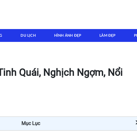
G
DU LỊCH
HÌNH ẢNH ĐẸP
LÀM ĐẸP
P
Tinh Quái, Nghịch Ngợm, Nổi
Mục Lục