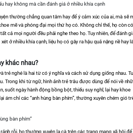
 xấu hay không mà cần đánh giá ở nhiều khía cạnh
huyện thường chẳng quan tâm hay để ý cảm xúc của ai, mà sẽ 
khoe mẽ và phóng đại mọi thứ họ có. Không chỉ thế, họ còn c
à tất cả mọi người đều phải nghe theo họ. Tuy nhiên, để đánh gi
xét ở nhiều khía cạnh, liệu họ có gây ra hậu quả nặng nề hay 
hay khác nhau?
à trẻ nghé là hai từ có ý nghĩa và cách sử dụng giống nhau. T
au. Trong khi từ ngữ, hình ảnh trẻ trâu được dùng để nói về nh
n, suốt ngày hành động bồng bột, thiếu suy nghĩ, lại hay khoe
lại ám chỉ các “anh hùng bàn phím”, thường xuyên chém gió tr
hùng bàn phím”
ảnh rỗi, họ thường xuyên la cà trên các trang mạng xã hội để