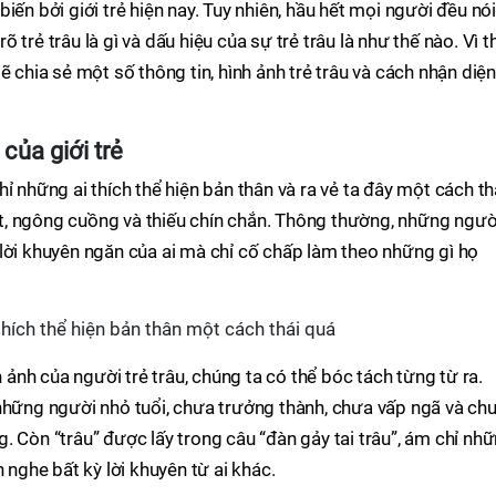
iến bởi giới trẻ hiện nay. Tuy nhiên, hầu hết mọi người đều nói
trẻ trâu là gì và dấu hiệu của sự trẻ trâu là như thế nào. Vì t
ẽ chia sẻ một số thông tin, hình ảnh trẻ trâu và cách nhận diện
 của giới trẻ
ỉ những ai thích thể hiện bản thân và ra vẻ ta đây một cách th
, ngông cuồng và thiếu chín chắn. Thông thường, những ngườ
lời khuyên ngăn của ai mà chỉ cố chấp làm theo những gì họ
thích thể hiện bản thân một cách thái quá
h ảnh của người trẻ trâu, chúng ta có thể bóc tách từng từ ra.
 những người nhỏ tuổi, chưa trưởng thành, chưa vấp ngã và ch
. Còn “trâu” được lấy trong câu “đàn gảy tai trâu”, ám chỉ nh
 nghe bất kỳ lời khuyên từ ai khác.