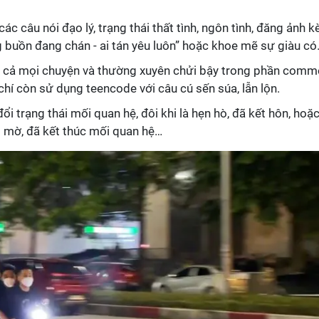
ác câu nói đạo lý, trạng thái thất tình, ngôn tình, đăng ảnh 
 buồn đang chán - ai tán yêu luôn” hoặc khoe mẽ sự giàu c
tất cả mọi chuyện và thường xuyên chửi bậy trong phần comm
chí còn sử dụng teencode với câu cú sến súa, lẫn lộn.
i trạng thái mối quan hệ, đôi khi là hẹn hò, đã kết hôn, hoặ
 mờ, đã kết thúc mối quan hệ…