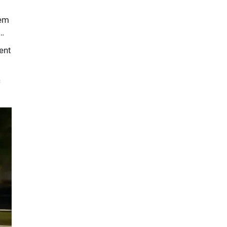
kèm
ó…
ent
c