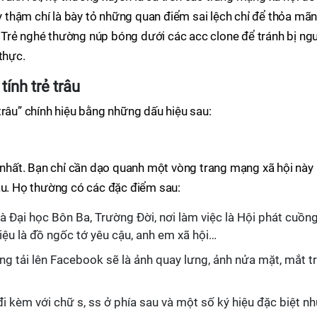
ay thậm chí là bày tỏ những quan điểm sai lệch chỉ để thỏa mã
Trẻ nghé thường núp bóng dưới các acc clone để tránh bị ng
thực.
tính trẻ trâu
trâu” chính hiệu bằng những dấu hiệu sau:
u nhất. Bạn chỉ cần dạo quanh một vòng trang mạng xã hội này 
âu. Họ thường có các đặc điểm sau:
là Đại học Bôn Ba, Trường Đời, nơi làm việc là Hội phát cuồn
iệu là đồ ngốc tớ yêu cậu, anh em xã hội…
ăng tải lên Facebook sẽ là ảnh quay lưng, ảnh nửa mặt, mắt tr
kèm với chữ s, ss ở phía sau và một số ký hiệu đặc biệt nh