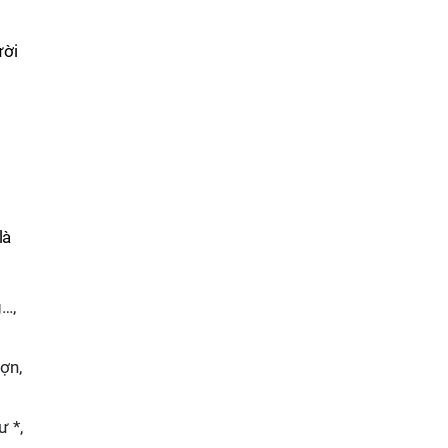
n
ười
là
g…,
ợn,
ư *,