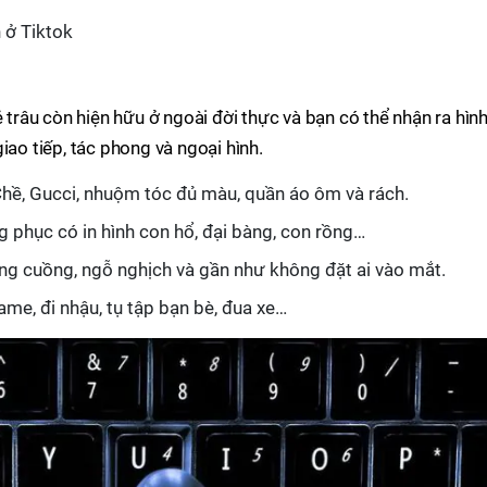
n ở Tiktok
ẻ trâu còn hiện hữu ở ngoài đời thực và bạn có thể nhận ra hìn
iao tiếp, tác phong và ngoại hình.
hề, Gucci, nhuộm tóc đủ màu, quần áo ôm và rách.
 phục có in hình con hổ, đại bàng, con rồng…
ng cuồng, ngỗ nghịch và gần như không đặt ai vào mắt.
ame, đi nhậu, tụ tập bạn bè, đua xe…