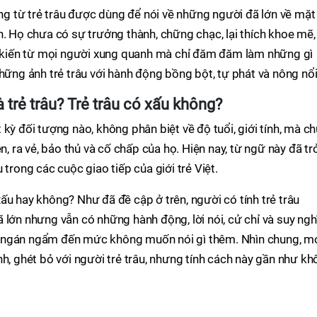
ung từ trẻ trâu được dùng để nói về những người đã lớn về mặt
n. Họ chưa có sự trưởng thành, chững chạc, lại thích khoe mẽ,
 ý kiến từ mọi người xung quanh mà chỉ đăm đăm làm những gì
hững ảnh trẻ trâu với hành động bồng bột, tự phát và nông nổi
 trẻ trâu? Trẻ trâu có xấu không?
kỳ đối tượng nào, không phân biệt về độ tuổi, giới tính, mà ch
n, ra vẻ, bảo thủ và cố chấp của họ. Hiện nay, từ ngữ này đã tr
 trong các cuộc giao tiếp của giới trẻ Việt.
ó xấu hay không? Như đã đề cập ở trên, người có tính trẻ trâu
 lớn nhưng vẫn có những hành động, lời nói, cử chỉ và suy ngh
 ngán ngẩm đến mức không muốn nói gì thêm. Nhìn chung, m
nh, ghét bỏ với người trẻ trâu, nhưng tính cách này gần như k