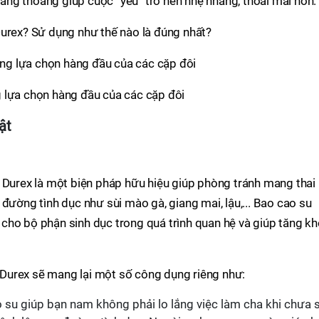
ng thoảng giúp cuộc “yêu” trở nên nhẹ nhàng, thoải mái hơn.
Durex? Sử dụng như thế nào là đúng nhất?
 lựa chọn hàng đầu của các cặp đôi
ật
 Durex là một biện pháp hữu hiệu giúp phòng tránh mang thai
đường tình dục như sùi mào gà, giang mai, lậu,... Bao cao su
cho bộ phận sinh dục trong quá trình quan hệ và giúp tăng kh
u Durex sẽ mang lại một số công dụng riêng như:
o su giúp bạn nam không phải lo lắng việc làm cha khi chưa 