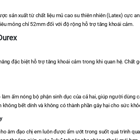
ợc sản xuất từ chất liệu mủ cao su thiên nhiên (Latex) cực an
ế siêu mỏng chỉ 52mm đối với độ rộng hỗ trợ tăng khoái cảm.
 Durex
ăng đặc biệt hỗ trợ tăng khoái cảm trong khi quan hệ. Chất g
p làm ấm nóng bộ phận sinh dục của cả hai, giúp người dùng 
m không bết dính và không có thành phần gây hại cho sức khỏ
y
cho âm đạo chị em luôn được ẩm ướt trong suốt quá trình qu