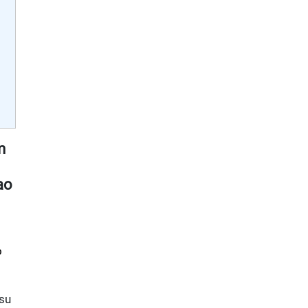
m
ao
o
su