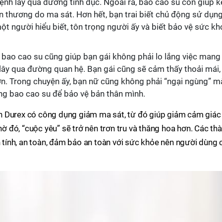
ệnh lây qua đường tình dục. Ngoài ra, bao cao su còn giúp 
ấn thương do ma sát. Hơn hết, bạn trai biết chủ động sử dụn
t người hiểu biết, tôn trọng người ấy và biết bảo vệ sức kh
 bao cao su cũng giúp bạn gái không phải lo lắng việc mang
lây qua đường quan hệ. Bạn gái cũng sẽ cảm thấy thoải mái,
n. Trong chuyện ấy, bạn nữ cũng không phải “ngại ngùng” m
ng bao cao su để bảo vệ bản thân mình.
trơn Durex có công dụng giảm ma sát, từ đó giúp giảm cảm giác
Nhờ đó, “cuộc yêu” sẽ trở nên trơn tru và thăng hoa hơn. Các th
h tính, an toàn, đảm bảo an toàn với sức khỏe nên người dùng 