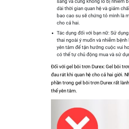
sàng và cũng không lo bị nhiễm b
dài thời gian quan hệ và giảm ch
bao cao su sẽ chứng tỏ mình là mộ
cho cả hai.
Tác dụng đối với bạn nữ: Sử dụng
thai ngoài ý muốn và nhiễm bệnh 
yên tâm để tận hưởng cuộc vui hơ
có thể tự chủ động mua và sử dụ
Đối với gel bôi trơn Durex: Gel bôi 
đau rát khi quan hệ cho cả hai giới. 
phần trong gel bôi trơn Durex rất làn
thể yên tâm.