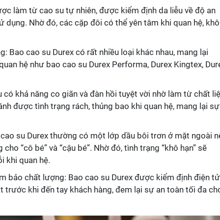
ợc làm từ cao su tự nhiên, được kiểm định da liễu về độ an
sử dụng. Nhờ đó, các cặp đôi có thể yên tâm khi quan hệ, kh
: Bao cao su Durex có rất nhiều loại khác nhau, mang lại
 quan hệ như bao cao su Durex Performa, Durex Kingtex, Dur
u có khả năng co giãn và đàn hồi tuyệt vời nhờ làm từ chất li
ránh được tình trạng rách, thủng bao khi quan hệ, mang lại sự
 cao su Durex thường có một lớp dầu bôi trơn ở mặt ngoài n
cho “cô bé” và “cậu bé”. Nhờ đó, tình trạng “khô hạn” sẽ
i khi quan hệ.
m bảo chất lượng: Bao cao su Durex được kiểm định điện tử
 trước khi đến tay khách hàng, đem lại sự an toàn tối đa ch