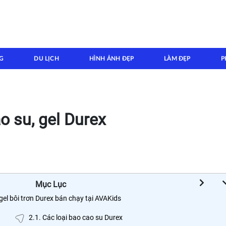
G
DU LỊCH
HÌNH ẢNH ĐẸP
LÀM ĐẸP
P
 su, gel Durex
Mục Lục
gel bôi trơn Durex bán chạy tại AVAKids
2.1. Các loại bao cao su Durex