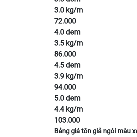
3.0 kg/m
72.000
4.0 dem
3.5 kg/m
86.000
4.5 dem
3.9 kg/m
94.000
5.0 dem
4.4 kg/m
103.000
Bảng giá tôn giả ngói màu 