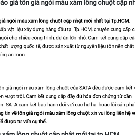
áo giá tôn giả ngói màu xám lông chuột cập n
giả ngói màu xám lông chuột cập nhật mới nhất tại Tp.HCM
.
 cấp vật liệu xây dựng hàng đầu tại Tp.HCM, chuyên cung cấp 
 ngói cho nhiều công trình, dự án lớn nhỏ. Cam kết cung cấp cá
hất lượng quốc tế, được sản xuất từ nguyên liệu tôn nền chất
hống ăn mòn.
n giả ngói màu xám lông chuột của SATA đều được cam kết 
n vượt trội. Cam kết cung cấp đầy đủ hóa đơn chứng từ cần
. SATA cam kết bào hành đối với các hư hại hoặc lỗi sản ph
tin về tôn giả ngói màu xám lông chuột xin vui lòng liên hệ v
ể được tư vấn cụ thể.
u xám lông chuột cập nhật mới tại tp.HCM