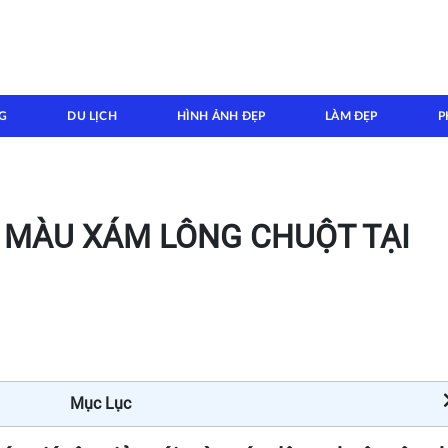
G
DU LỊCH
HÌNH ẢNH ĐẸP
LÀM ĐẸP
P
I MÀU XÁM LÔNG CHUỘT TẠI
Mục Lục