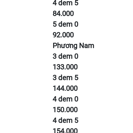
4 dem 5
84.000
5 dem 0
92.000
Phương Nam
3 dem 0
133.000
3 dem 5
144.000
4 dem 0
150.000
4 dem 5
154.000