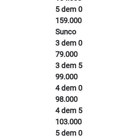
5 dem 0
159.000
Sunco
3 dem 0
79.000
3 dem 5
99.000
4 dem 0
98.000
4 dem 5
103.000
5 dem 0