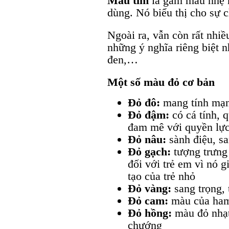
Màu tím
là gam màu nhẹ 
dùng. Nó biểu thị cho sự c
Ngoài ra, vẫn còn rất nhi
những ý nghĩa riêng biệt 
đen,…
Một số màu đỏ cơ bản
Đỏ đô:
mang tính mạn
Đỏ đậm:
có cá tính, 
đam mê với quyền lự
Đỏ nâu:
sành điệu, sa
Đỏ gạch:
tượng trưng 
đối với trẻ em vì nó g
tạo của trẻ nhỏ
Đỏ vàng:
sang trọng, 
Đỏ cam:
màu của ham 
Đỏ hồng:
màu đỏ nhạt
chướng