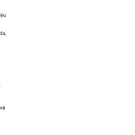
iệu
da,
u
 và