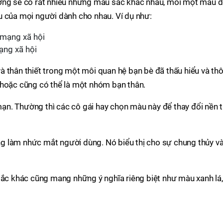
ường sẽ có rất nhiều những màu sắc khác nhau, mỗi một màu 
u của mọi người dành cho nhau. Ví dụ như:
ạng xã hội
à thân thiết trong một môi quan hệ bạn bè đã thấu hiểu và th
 hoặc cũng có thể là một nhóm bạn thân.
n. Thường thì các cô gái hay chọn màu này để thay đổi nền t
 làm nhức mắt người dùng. Nó biểu thị cho sự chung thủy v
sắc khác cũng mang những ý nghĩa riêng biệt như màu xanh lá,