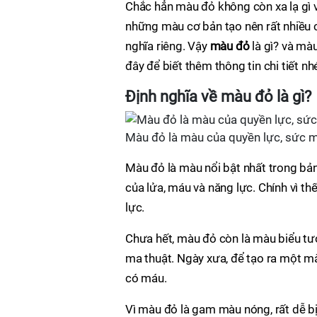
Chắc hẳn màu đỏ không còn xa lạ gì 
những màu cơ bản tạo nên rất nhiề
nghĩa riêng. Vậy
màu đỏ
là gì? và mà
đây để biết thêm thông tin chi tiết nh
Định nghĩa về màu đỏ là gì?
Màu đỏ là màu của quyền lực, sức 
Màu đỏ là màu nổi bật nhất trong bản
của lửa, máu và năng lực. Chính vì t
lực.
Chưa hết, màu đỏ còn là màu biểu tư
ma thuật. Ngày xưa, để tạo ra một m
có máu.
Vì màu đỏ là gam màu nóng, rất dễ bị