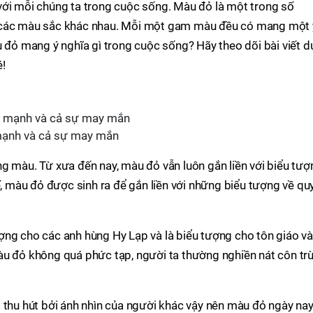
với mỗi chúng ta trong cuộc sống. Màu đỏ là một trong số
u các màu sắc khác nhau. Mỗi một gam màu đều có mang một 
u đỏ mang ý nghĩa gì trong cuộc sống? Hãy theo dõi bài viết d
é!
mạnh và cả sự may mắn
g màu. Từ xưa đến nay, màu đỏ vẫn luôn gắn liền với biểu tượ
hế, màu đỏ được sinh ra để gắn liền với những biểu tượng về qu
ợng cho các anh hùng Hy Lạp và là biểu tượng cho tôn giáo và
àu đỏ không quá phức tạp, người ta thường nghiền nát côn tr
 thu hút bởi ánh nhìn của người khác vậy nên màu đỏ ngày na