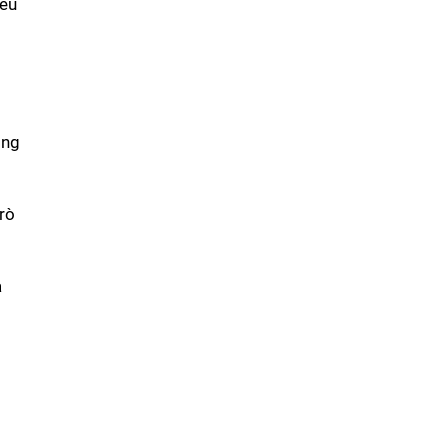
đều
ông
rò
à