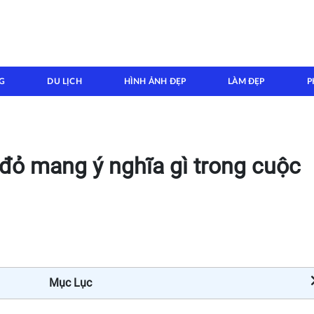
G
DU LỊCH
HÌNH ẢNH ĐẸP
LÀM ĐẸP
P
đỏ mang ý nghĩa gì trong cuộc
Mục Lục