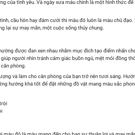
ng của tình yêu. Và ngày xưa máu chính là một hình thức để 
tình, cầu hôn hay đám cưới thì màu đỏ luôn là màu chủ đạo.
 lại sự may mắn, một cuộc sống thủy chung.
thường được đan xen nhau nhằm mục đích tạo điểm nhấn ch
giúp người nhìn tránh cảm giác buồn ngủ, mệt mỏi đồng thờ
 căn phòng.
ượng và làm cho căn phòng của bạn trở nên tươi sáng. Hướ
ững hướng khá tốt để đặt những đồ vật mang màu sắc pho
ội
thì màu đỏ là màu mang đến cho bạn sự thuận lợi và may mắ