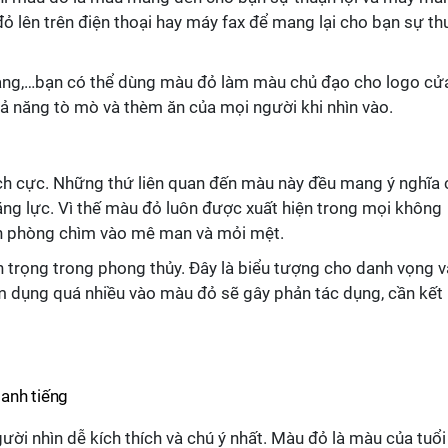
 lên trên điện thoại hay máy fax để mang lại cho bạn sự th
hàng,…bạn có thể dùng màu đỏ làm màu chủ đạo cho logo cử
hả năng tò mò và thèm ăn của mọi người khi nhìn vào.
ch cực. Những thứ liên quan đến màu này đều mang ý nghĩa 
ng lực. Vì thế màu đỏ luôn được xuất hiện trong mọi không
căn phòng chìm vào mê man và mỏi mệt.
 trọng trong phong thủy. Đây là biểu tượng cho danh vọng v
m dụng quá nhiều vào màu đỏ sẽ gây phản tác dụng, cần kết
anh tiếng
ời nhìn dễ kích thích và chú ý nhất. Màu đỏ là màu của tuổi