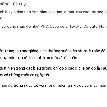
ẽ và trẻ trung.
hiều ý nghĩa tích cực nhất và cũng là màu mà các thương h
go.
n sử dụng màu đỏ như: KFC, Coca cola, Toyota, Colgate, Hon
án, trung thu hay giáng sinh thường xuất hiện rất nhiều sắc đỏ.
y mắn, rực rỡ, thu hút, tươi mới và lôi cuốn.
ất hiện trong các biểu tượng chỉ có ở các dịp lễ tết đó là câ
ngay cả những món ăn ngày tết.
 màu đỏ trong ngày tết với mong muốn tìm được sự may mắn