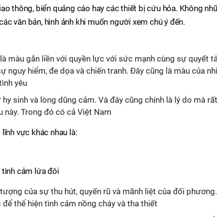
iao thông, biển quảng cáo hay các thiết bị cứu hỏa. Không nh
ác văn bản, hình ảnh khi muốn người xem chú ý đến.
à màu gắn liền với quyền lực với sức mạnh cùng sự quyết t
sự nguy hiểm, đe dọa và chiến tranh. Đây cũng là màu của nh
tình yêu
hy sinh và lòng dũng cảm. Và đây cũng chính là lý do mà rấ
àu này. Trong đó có cả Việt Nam
lĩnh vực khác nhau là:
 tình cảm lứa đôi
tượng của sự thu hút, quyến rũ và mãnh liệt của đối phương.
để thể hiện tình cảm nồng cháy và tha thiết