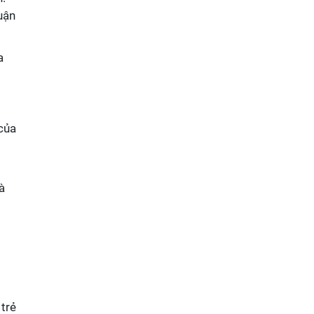
uận
a
của
à
 trẻ