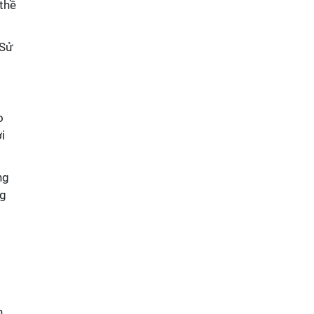
thề
 Sử
o
i
ng
ng
n.