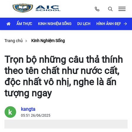
ẨM THỰC
KINH NGHIỆM SỐNG
DU LỊCH
HÌNH ẢNH ĐẸP
LÀ
Trang chủ
Kinh Nghiệm Sống
Trọn bộ những câu thả thính
theo tên chất như nước cất,
độc nhất vô nhị, nghe là ấn
tượng ngay
kangta
05:51 26/06/2025