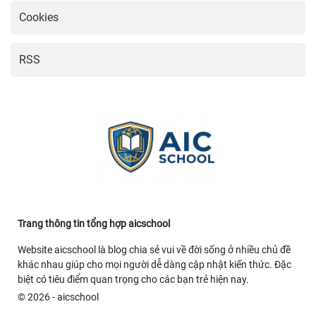
Cookies
RSS
thời tiết ngày mai
https://rr88.fan/
XoilacTV
Link Xoilac
truc
Trang thông tin tổng hợp aicschool
Website aicschool là blog chia sẻ vui về đời sống ở nhiều chủ đề
khác nhau giúp cho mọi người dễ dàng cập nhật kiến thức. Đặc
biệt có tiêu điểm quan trọng cho các bạn trẻ hiện nay.
© 2026 - aicschool