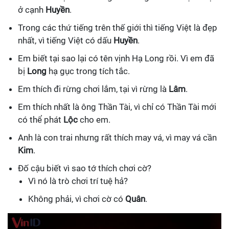
ở cạnh
Huyền
.
Trong các thứ tiếng trên thế giới thì tiếng Việt là đẹp
nhất, vì tiếng Việt có dấu
Huyền
.
Em biết tại sao lại có tên vịnh Hạ Long rồi. Vì em đã
bị
Long
hạ gục trong tích tắc.
Em thích đi rừng chơi lắm, tại vì rừng là
Lâm
.
Em thích nhất là ông Thần Tài, vì chỉ có Thần Tài mới
có thể phát
Lộc
cho em.
Anh là con trai nhưng rất thích may vá, vì may vá cần
Kim
.
Đố cậu biết vì sao tớ thích chơi cờ?
Vì nó là trò chơi trí tuệ hả?
Không phải, vì chơi cờ có
Quân
.