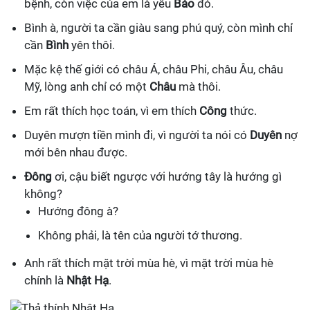
bệnh, còn việc của em là yêu
Bảo
đó.
Bình à, người ta cần giàu sang phú quý, còn mình chỉ
cần
Bình
yên thôi.
Mặc kệ thế giới có châu Á, châu Phi, châu Âu, châu
Mỹ, lòng anh chỉ có một
Châu
mà thôi.
Em rất thích học toán, vì em thích
Công
thức.
Duyên mượn tiền mình đi, vì người ta nói có
Duyên
nợ
mới bên nhau được.
Đông
ơi, cậu biết ngược với hướng tây là hướng gì
không?
Hướng đông à?
Không phải, là tên của người tớ thương.
Anh rất thích mặt trời mùa hè, vì mặt trời mùa hè
chính là
Nhật Hạ
.