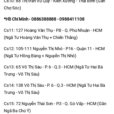
Cs10: 88 Thị trấn Vũ Quý - Kiến Xương - Thái Bình (Gần
Chợ Sóc)
*Hồ Chí Minh - 0886388888 - 0988411108
Cs11: 127 Hoàng Văn Thụ - P.8 - Q. Phú Nhuận - HCM
(Ngã Tư Hoàng Văn Thụ + Chiến Thắng)
Cs12: 105-111 Nguyễn Thị Nhỏ - P16 - Quận 11 - HCM
(Ngã Tư Hồng Bàng + Nguyễn Thị Nhỏ)
Cs13: 65 Võ Thị Sáu - P. 6 - Q.3 - HCM (Ngã Tư Hai Bà
Trưng - Võ Thị Sáu)
Cs14: 138 Võ Thị Sáu - P. 6 - Q.3 - HCM (Ngã Tư Hai Bà
Trưng - Võ Thị Sáu)
Cs15: 72 Nguyễn Thái Sơn - P.3 - Q. Gò Vấp - HCM (Gần
Ngã Ba Chú Ý)