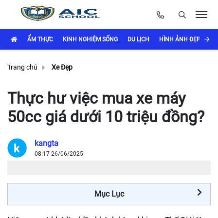
ẨM THỰC
KINH NGHIỆM SỐNG
DU LỊCH
HÌNH ẢNH ĐẸP
LÀ
Trang chủ
Xe Đẹp
Thực hư việc mua xe máy
50cc giá dưới 10 triệu đồng?
kangta
08:17 26/06/2025
Mục Lục