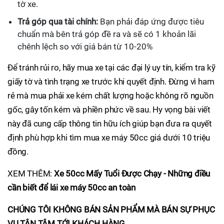
tờ xe.
Trả góp qua tài chính:
Bạn phải đáp ứng được tiêu
chuẩn mà bên trả góp đề ra và sẽ có 1 khoản lãi
chênh lệch so với giá bán từ 10-20%
Để tránh rủi ro, hãy mua xe tại các đại lý uy tín, kiểm tra kỹ
giấy tờ và tình trạng xe trước khi quyết định. Đừng vì ham
rẻ mà mua phải xe kém chất lượng hoặc không rõ nguồn
gốc, gây tốn kém và phiền phức về sau. Hy vọng bài viết
này đã cung cấp thông tin hữu ích giúp bạn đưa ra quyết
định phù hợp khi tìm mua xe máy 50cc giá dưới 10 triệu
đồng.
XEM THÊM:
Xe 50cc Mấy Tuổi Được Chạy - Những điều
cần biết để lái xe máy 50cc an toàn
CHÚNG TÔI KHÔNG BÁN SẢN PHẨM MÀ BÁN SỰ PHỤC
VỤ TẬN TÂM TỚI KHÁCH HÀNG.